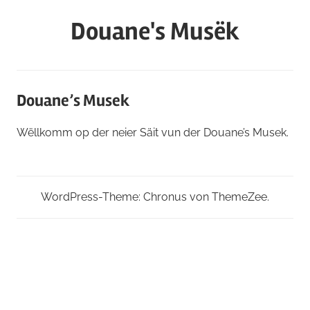
Zum
Douane's Musëk
Inhalt
springen
Douane’s Musek
Wëllkomm op der neier Säit vun der Douane’s Musek.
WordPress-Theme: Chronus von ThemeZee.